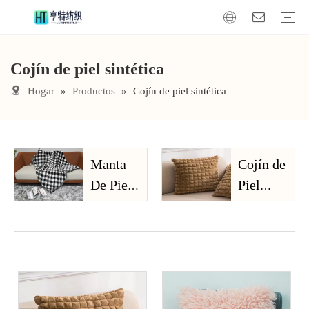
Cojín de piel sintética
manta de piel sintética
Cojín de piel sintética
Tela de piel sintética
Hogar
»
Productos
»
Cojín de piel sintética
Manta
Cojín de
De Piel
Piel
Sintética
Sintética