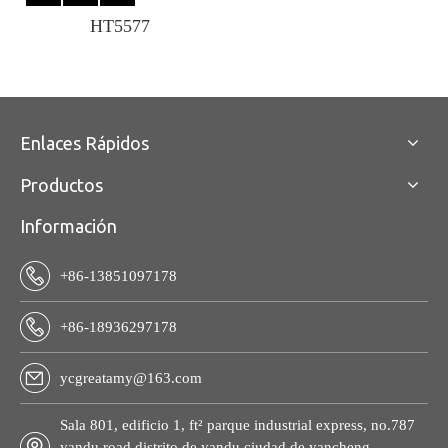
HT5577
Enlaces Rápidos
Productos
Información
+86-13851097178
+86-18936297178
ycgreatamy@163.com
Sala 801, edificio 1, ft² parque industrial express, no.787
yandu road distrito de yandu ciudad de yancheng