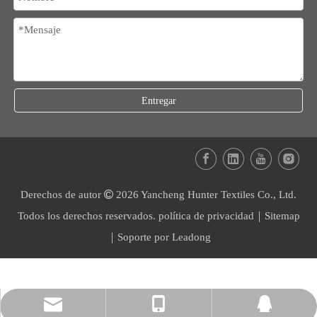
Entregar
Derechos de autor

2026
Yancheng Hunter Textiles Co., Ltd.
Todos los derechos reservados.
política de privacidad
｜
Sitemap
｜Soporte por
Leadong
ycgreatamy@163.com
+86-13851097178
1301515755