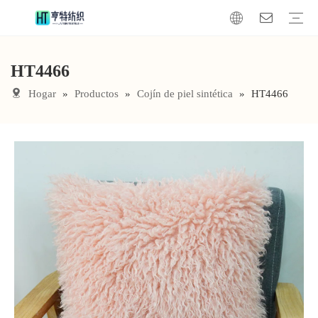
HT4466
manta de piel sintética
Cojín de piel sintética
Tela de piel sintética
Hogar
»
Productos
»
Cojín de piel sintética
»
HT4466