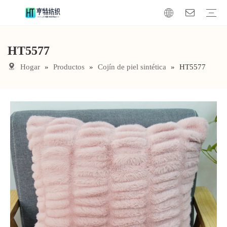
HT5577
manta de piel sintética
Cojín de piel sintética
Tela de piel sintética
Hogar
»
Productos
»
Cojín de piel sintética
»
HT5577