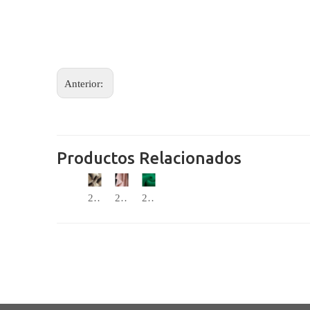
Anterior:
Productos Relacionados
2YKG0486
2YKG0320DB
2YG0E463