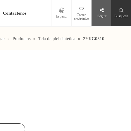
Contáctenos
Correo
Seguir
Búsqueda
Español
electrónico
gar
»
Productos
»
Tela de piel sintética
»
2YKG0510