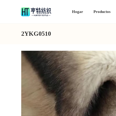
Hogar
Productos
2YKG0510