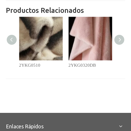
Productos Relacionados
2YKG0510
2YKG0320DB
2YG0E
Enlaces Rápidos