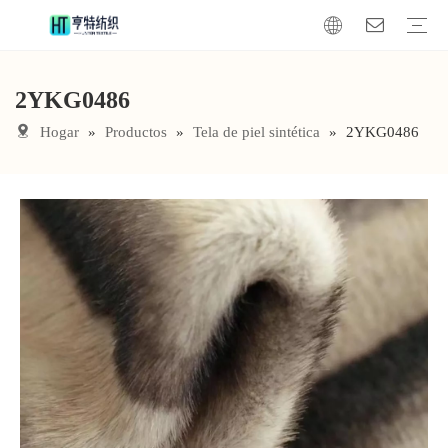
2YKG0486
manta de piel sintética
Cojín de piel sintética
Tela de piel sintética
Hogar
»
Productos
»
Tela de piel sintética
»
2YKG0486