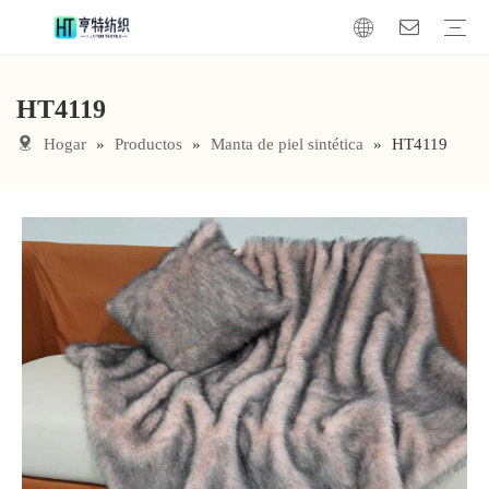
HT4119
manta de piel sintética
Cojín de piel sintética
Tela de piel sintética
Hogar
»
Productos
»
Manta de piel sintética
»
HT4119